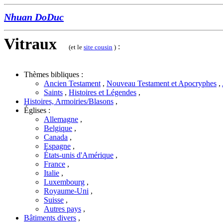
Nhuan DoDuc
Vitraux
:
(et le
site cousin
)
Thèmes bibliques :
Ancien Testament
,
Nouveau Testament et Apocryphes
,
Saints
,
Histoires et Légendes
,
Histoires, Armoiries/Blasons
,
Églises :
Allemagne
,
Belgique
,
Canada
,
Espagne
,
États-unis d'Amérique
,
France
,
Italie
,
Luxembourg
,
Royaume-Uni
,
Suisse
,
Autres pays
,
Bâtiments divers
,