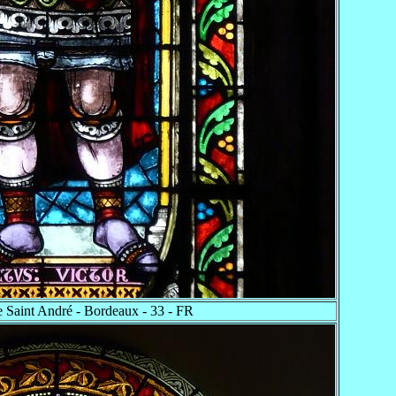
e Saint André - Bordeaux - 33 - FR