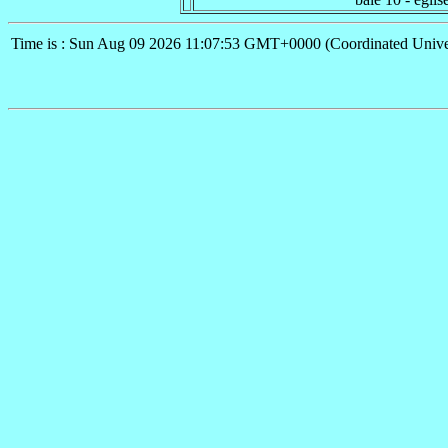
Time is : Sun Aug 09 2026 11:07:53 GMT+0000 (Coordinated Unive