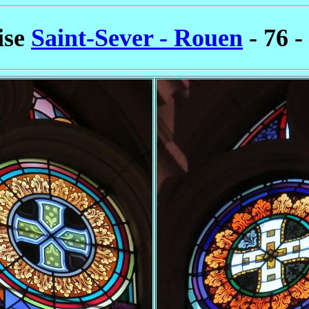
ise
Saint-Sever - Rouen
- 76 -