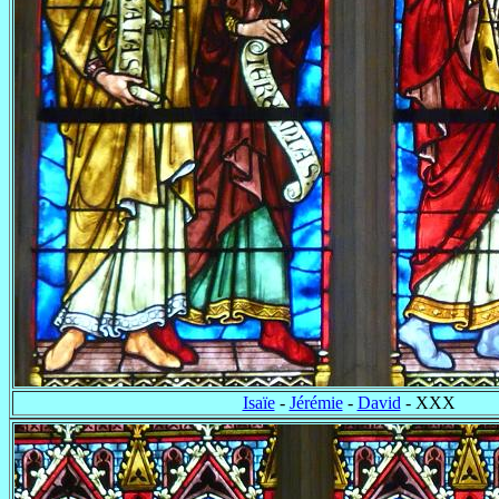
Isaïe
-
Jérémie
-
David
- XXX