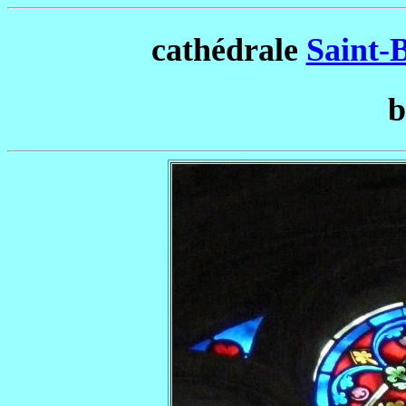
cathédrale
Saint-
b