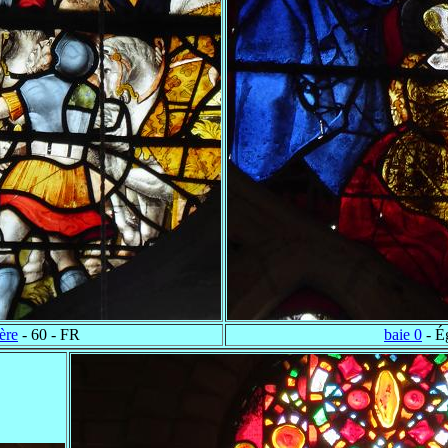
ère
- 60 - FR
baie 0
- É