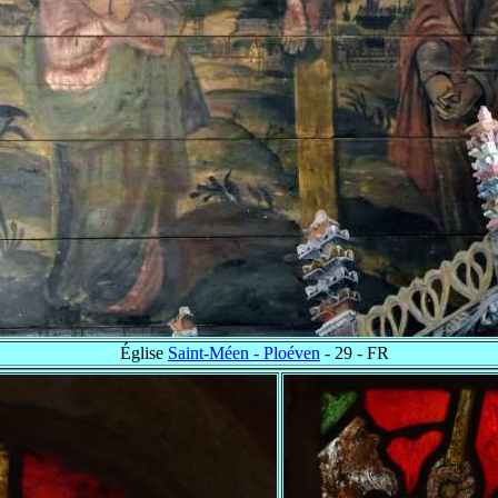
Église
Saint-Méen - Ploéven
- 29 - FR