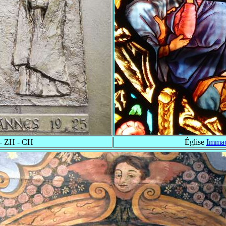
- ZH - CH
Église
Immac