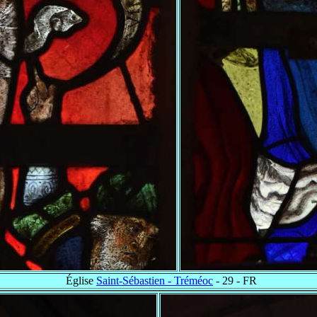
Église
Saint-Sébastien - Tréméoc
- 29 - FR