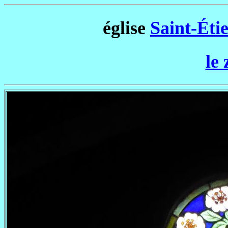
église
Saint-Éti
le