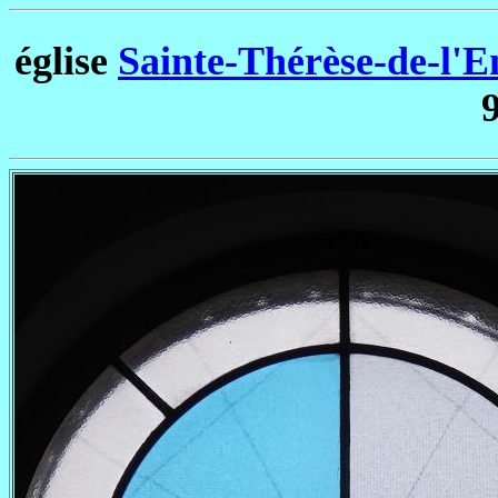
église
Sainte-Thérèse-de-l'E