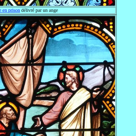
e en prison
délivré par un ange