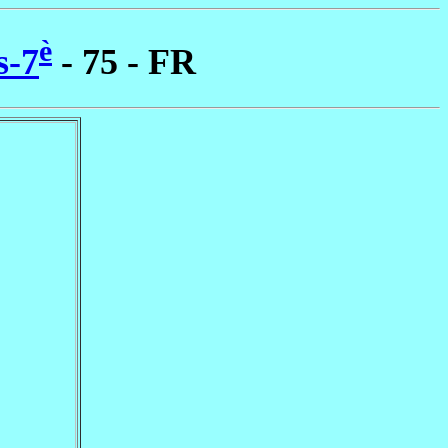
è
s-7
- 75 - FR