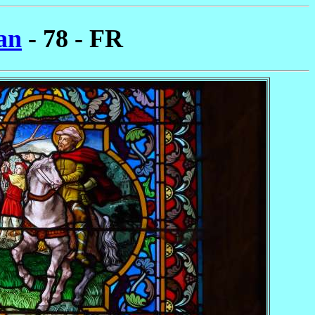
an
- 78 - FR