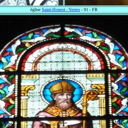
église
Saint-Honest - Yerres
- 91 - FR