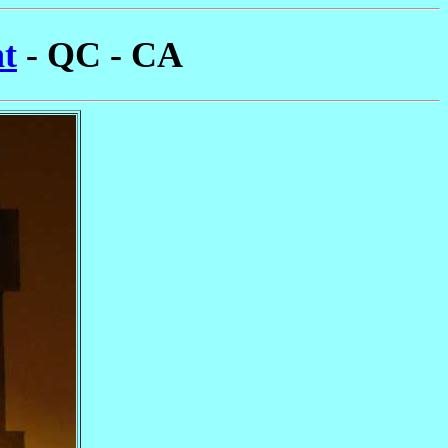
nt
- QC - CA