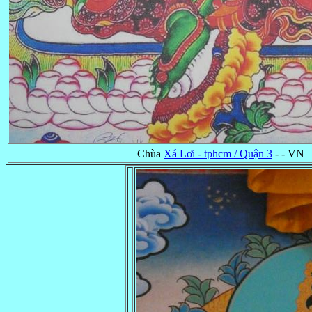
Chùa
Xá Lơi - tphcm / Quận 3
- - VN