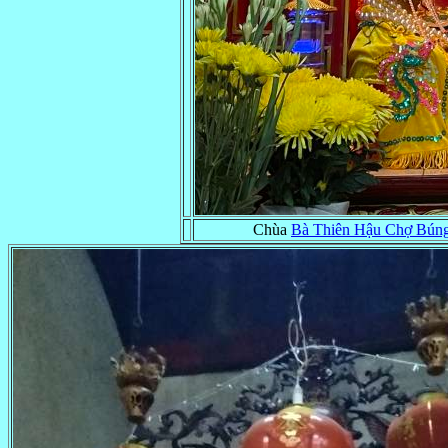
Chùa
Bà Thiên Hậu Chợ Búng 