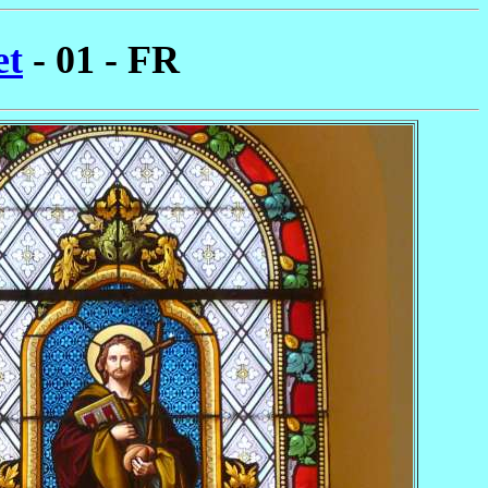
et
- 01 - FR