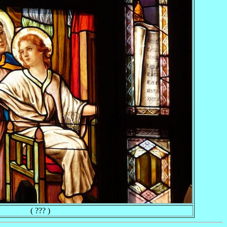
( ??? )