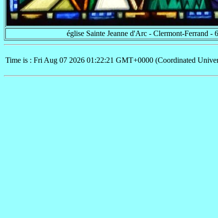
église Sainte Jeanne d'Arc - Clermont-Ferrand - 
Time is : Fri Aug 07 2026 01:22:21 GMT+0000 (Coordinated Univer