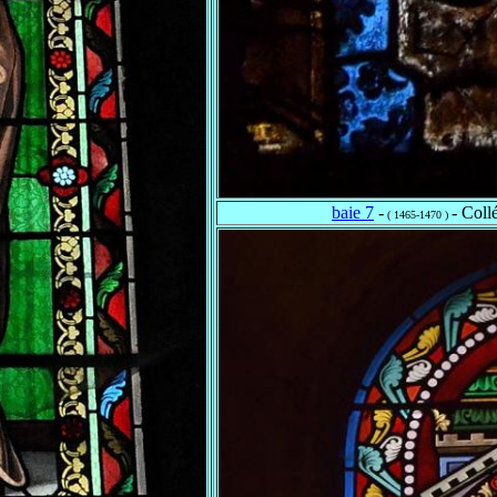
baie 7
-
- Coll
( 1465-1470 )