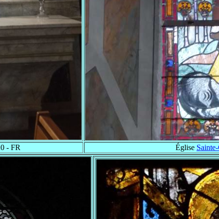
20 - FR
Église
Sainte-