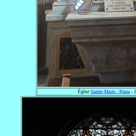
Église
Sainte-Marie - Piana
- 