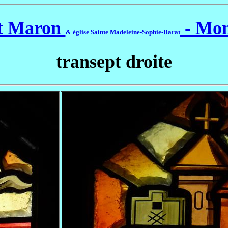
t Maron
- Mon
& église Sainte Madeleine-Sophie-Barat
transept droite