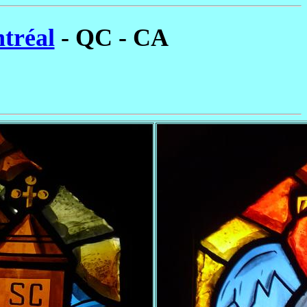
tréal
- QC - CA