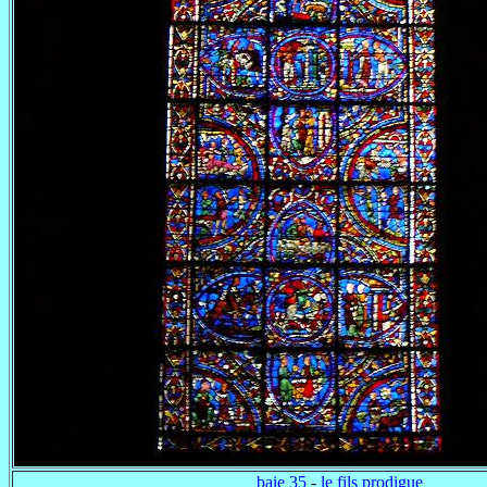
baie 35
-
le fils prodigue