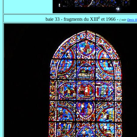
è
baie 33 - fragments du XIII
et 1966 -
( voir
Denis K