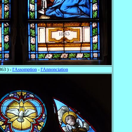
863 ) -
l'Assomption
-
l'Annonciation