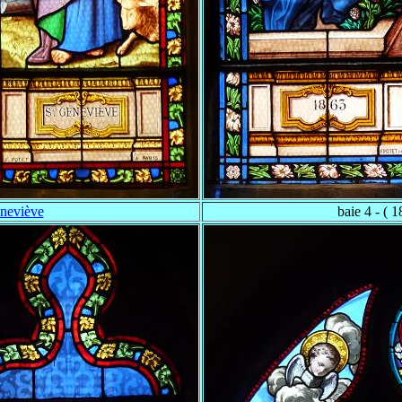
neviève
baie 4 - ( 1