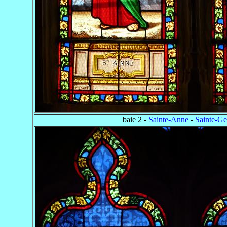
baie 2 -
Sainte-Anne
-
Sainte-Ge