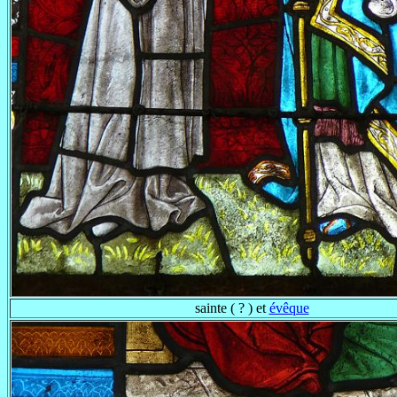
sainte ( ? ) et
évêque