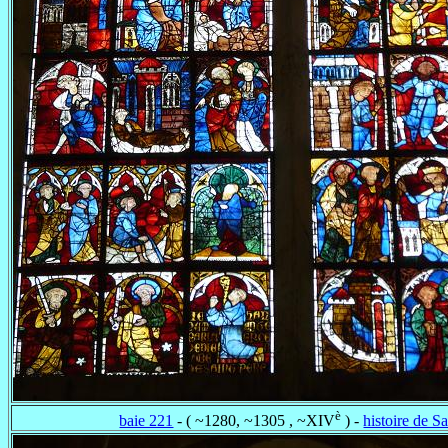
è
baie 221
- ( ~1280, ~1305 , ~XIV
) -
histoire de Sa