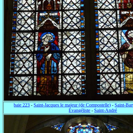
baie 223
-
Saint-Jacques le majeur (de Compostelle)
-
Saint-Ba
Évangéliste
-
Saint-André