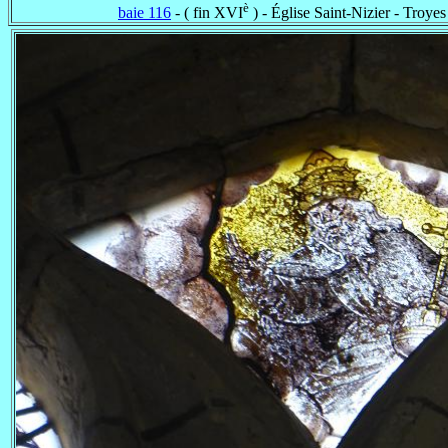
è
baie 116
- ( fin XVI
) - Église Saint-Nizier - Troyes