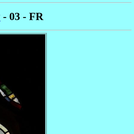
y
- 03 - FR