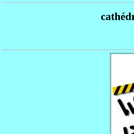
cathéd