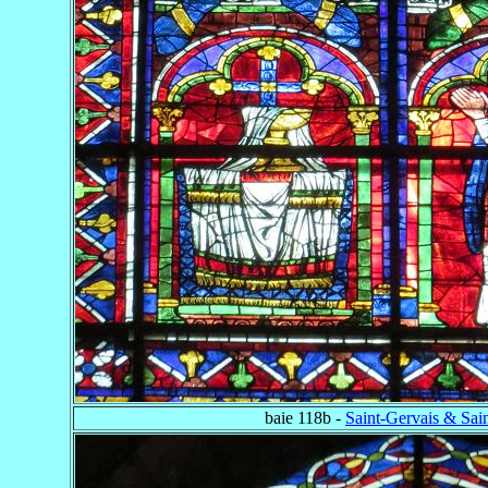
baie 118b -
Saint-Gervais & Sain