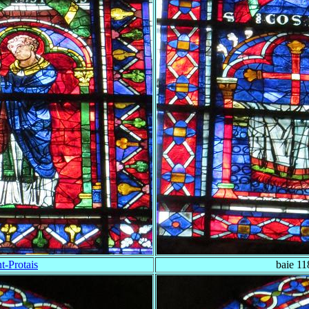
t-Protais
baie 11