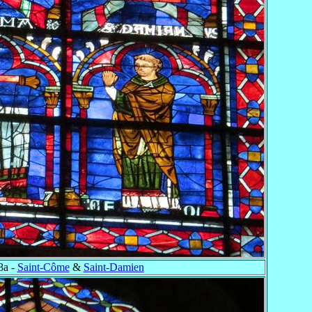
8a -
Saint-Côme
&
Saint-Damien