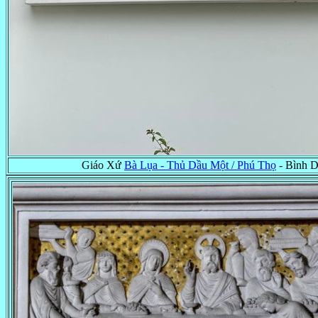
Giáo Xứ
Bà Lụa - Thủ Dầu Một / Phú Thọ
- Bình 