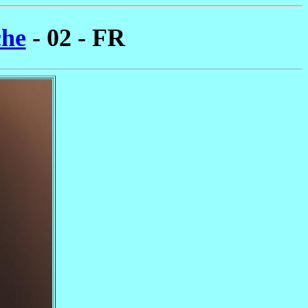
che
- 02 - FR