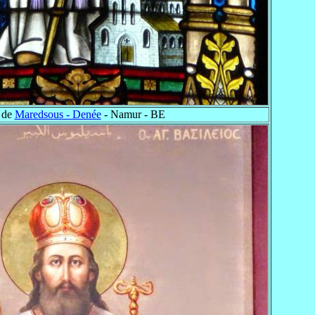
 de
Maredsous - Denée
- Namur - BE