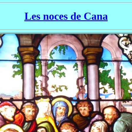
Les noces de Cana