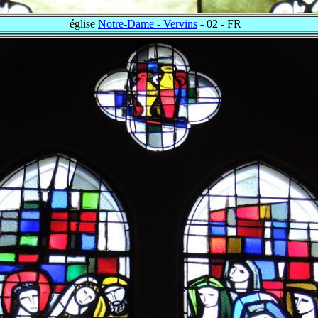
église
Notre-Dame - Vervins
- 02 - FR