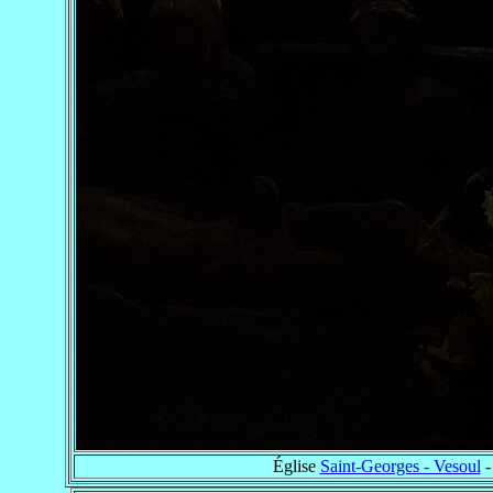
Église
Saint-Georges - Vesoul
-