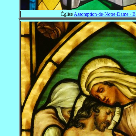
Église
Assomption-de-Notre-Dame - B