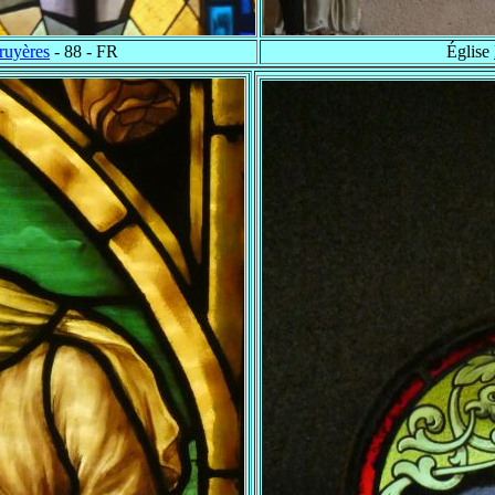
ruyères
- 88 - FR
Église