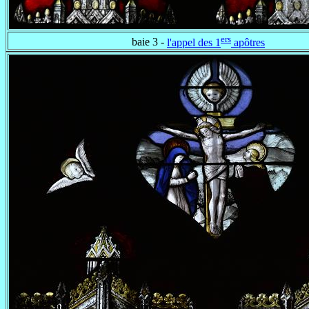
ers
baie 3 -
l'appel des 1
apôtres