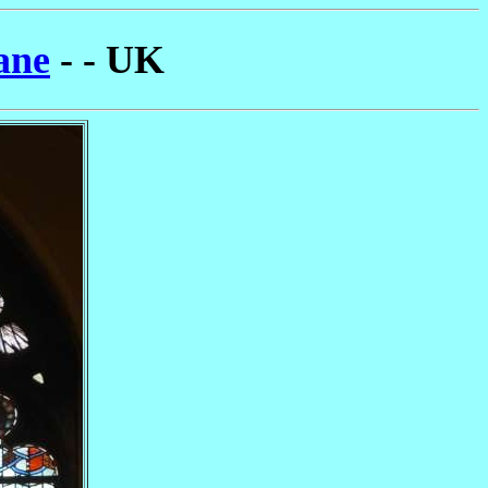
ane
- - UK