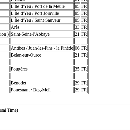
L'Île-d'Yeu / Port de la Meule
85
FR
L'Île-d'Yeu / Port-Joinville
85
FR
L'Île-d'Yeu / Saint-Sauveur
85
FR
Arès
33
FR
ion )
Saint-Seine-l'Abbaye
21
FR
Antibes / Juan-les-Pins - la Pinède
06
FR
Belan-sur-Ource
21
FR
Fougères
35
FR
Bénodet
29
FR
Fouesnant / Beg-Meil
29
FR
sal Time)