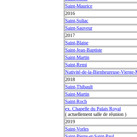
Saint-Maurice
2016
Saint-Suliac
Saint-Sauveur
2017
Saint-Blaise
Saint-Jean-Baptiste
Saint-Martin
Saint-Remi
Nativité-de-la-Bienheureuse-Vierge-
2018
Saint-Thibault
Saint-Martin
Saint-Roch
ex. Chapelle du Palais Royal
( actuellement salle de réunion )
2019
Saint-Vorles
Saint-Pierre-et-Saint-Paul