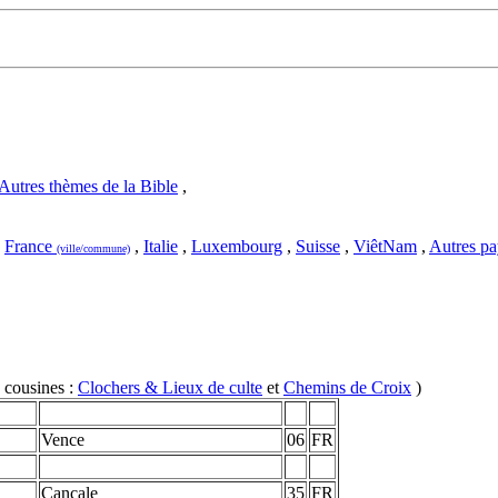
Autres thèmes de la Bible
,
,
France
,
Italie
,
Luxembourg
,
Suisse
,
ViêtNam
,
Autres pa
(ville/commune)
s cousines :
Clochers & Lieux de culte
et
Chemins de Croix
)
Vence
06
FR
Cancale
35
FR