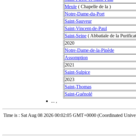
Meule
( Chapelle de la )
Notre-Dame-du-Port
Saint-Sauveur
Saint-Vincent-de-Paul
Saint-Seine
( Abbatiale de la Purificat
2020
Notre-Dame-de-la-Pinède
Assomption
2021
Saint-Sulpice
2023
Saint-Thomas
Saint-Guénolé
... ,
Time is : Sat Aug 08 2026 00:02:05 GMT+0000 (Coordinated Univer