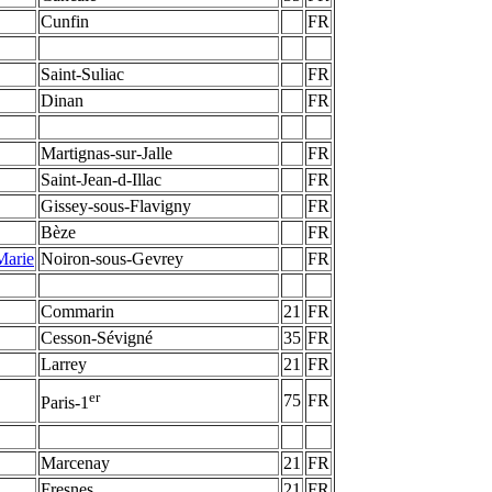
Cunfin
FR
Saint-Suliac
FR
Dinan
FR
Martignas-sur-Jalle
FR
Saint-Jean-d-Illac
FR
Gissey-sous-Flavigny
FR
Bèze
FR
Marie
Noiron-sous-Gevrey
FR
Commarin
21
FR
Cesson-Sévigné
35
FR
Larrey
21
FR
er
75
FR
Paris-1
Marcenay
21
FR
Fresnes
21
FR