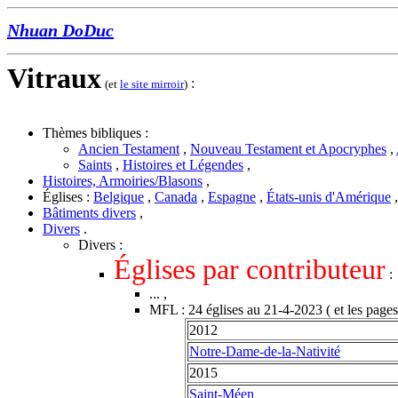
Nhuan DoDuc
Vitraux
:
(et
le site mirroir
)
Thèmes bibliques :
Ancien Testament
,
Nouveau Testament et Apocryphes
,
Saints
,
Histoires et Légendes
,
Histoires, Armoiries/Blasons
,
Églises :
Belgique
,
Canada
,
Espagne
,
États-unis d'Amérique
Bâtiments divers
,
Divers
.
Divers :
Églises par contributeur
:
... ,
MFL
:
24 églises au 21-4-2023
( et les page
2012
Notre-Dame-de-la-Nativité
2015
Saint-Méen