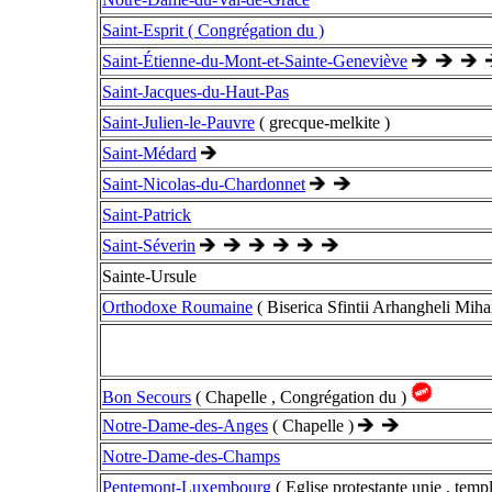
Saint-Esprit ( Congrégation du )
Saint-Étienne-du-Mont-et-Sainte-Geneviève
Saint-Jacques-du-Haut-Pas
Saint-Julien-le-Pauvre
( grecque-melkite )
Saint-Médard
Saint-Nicolas-du-Chardonnet
Saint-Patrick
Saint-Séverin
Sainte-Ursule
Orthodoxe Roumaine
( Biserica Sfintii Arhangheli Mihai
Bon Secours
( Chapelle , Congrégation du )
Notre-Dame-des-Anges
( Chapelle )
Notre-Dame-des-Champs
Pentemont-Luxembourg
( Eglise protestante unie , tem