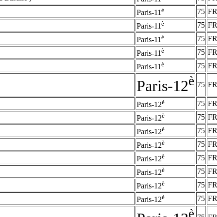
è
75
F
Paris-11
è
75
F
Paris-11
è
75
F
Paris-11
è
75
F
Paris-11
è
75
F
Paris-11
è
Paris-12
75
F
è
75
F
Paris-12
è
75
F
Paris-12
è
75
F
Paris-12
è
75
F
Paris-12
è
75
F
Paris-12
è
75
F
Paris-12
è
75
F
Paris-12
è
75
F
Paris-12
è