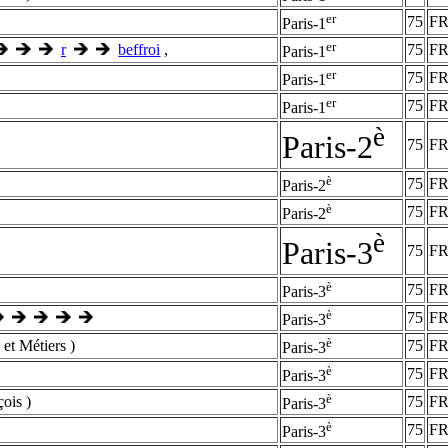
er
75
F
Paris-1
er
r
beffroi
,
75
F
Paris-1
er
75
F
Paris-1
er
75
F
Paris-1
è
Paris-2
75
F
è
75
F
Paris-2
è
75
F
Paris-2
è
Paris-3
75
F
è
75
F
Paris-3
è
75
F
Paris-3
è
et Métiers )
75
F
Paris-3
è
75
F
Paris-3
è
ois )
75
F
Paris-3
è
75
F
Paris-3