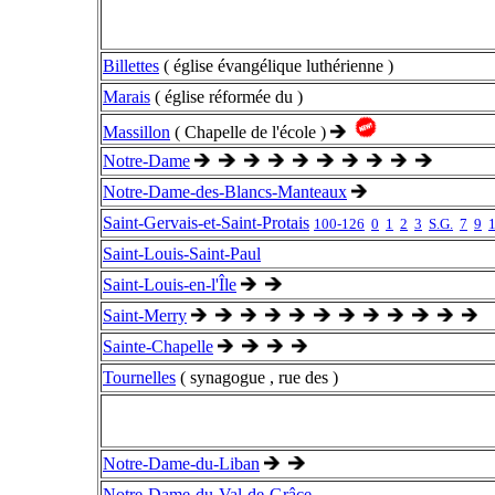
Billettes
( église évangélique luthérienne )
Marais
( église réformée du )
Massillon
( Chapelle de l'école )
Notre-Dame
Notre-Dame-des-Blancs-Manteaux
Saint-Gervais-et-Saint-Protais
100-126
0
1
2
3
S.G.
7
9
Saint-Louis-Saint-Paul
Saint-Louis-en-l'Île
Saint-Merry
Sainte-Chapelle
Tournelles
( synagogue , rue des )
Notre-Dame-du-Liban
Notre-Dame-du-Val-de-Grâce