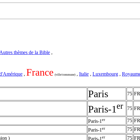
Autres thèmes de la Bible
,
France
 d'Amérique
,
,
Italie
,
Luxembourg
,
Royaume
(ville/commune)
Paris
75
F
er
Paris-1
75
F
er
75
F
Paris-1
er
75
F
Paris-1
er
nion )
75
F
Paris-1