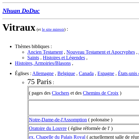
Nhuan DoDuc
Vitraux
:
(et
le site mirroir
)
Thèmes bibliques :
Ancien Testament
,
Nouveau Testament et Apocryphes
,
Saints
,
Histoires et Légendes
,
Histoires, Armoiries/Blasons
,
Églises :
Allemagne
,
Belgique
,
Canada
,
Espagne
,
États-unis
75 Paris
:
( pages des
Clochers
et des
Chemins de Croix
)
Notre-Dame-de-l'Assomption
( polonaise )
Oratoire du Louvre
( église réformée de l' )
ex. Chapelle du Palais Royal
( actuellement salle de réu