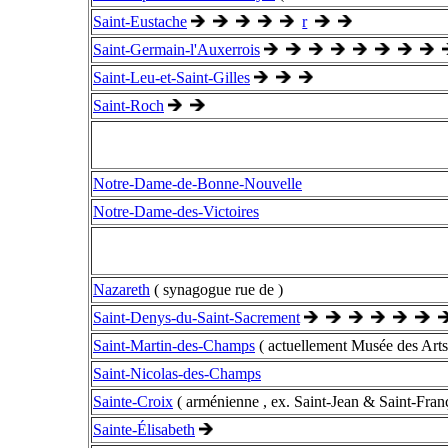
Saint-Eustache
r
Saint-Germain-l'Auxerrois
Saint-Leu-et-Saint-Gilles
Saint-Roch
Notre-Dame-de-Bonne-Nouvelle
Notre-Dame-des-Victoires
Nazareth
( synagogue rue de )
Saint-Denys-du-Saint-Sacrement
Saint-Martin-des-Champs
( actuellement Musée des Arts 
Saint-Nicolas-des-Champs
Sainte-Croix
( arménienne , ex. Saint-Jean & Saint-Franç
Sainte-Élisabeth