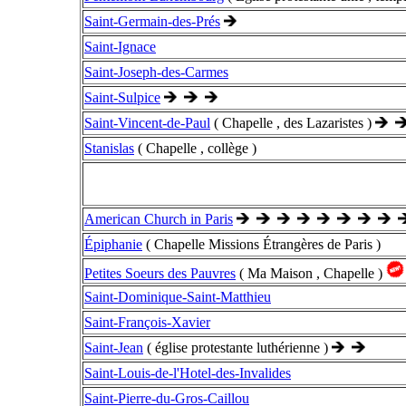
Saint-Germain-des-Prés
Saint-Ignace
Saint-Joseph-des-Carmes
Saint-Sulpice
Saint-Vincent-de-Paul
( Chapelle , des Lazaristes )
Stanislas
( Chapelle , collège )
American Church in Paris
Épiphanie
( Chapelle Missions Étrangères de Paris )
Petites Soeurs des Pauvres
( Ma Maison , Chapelle )
Saint-Dominique-Saint-Matthieu
Saint-François-Xavier
Saint-Jean
( église protestante luthérienne )
Saint-Louis-de-l'Hotel-des-Invalides
Saint-Pierre-du-Gros-Caillou