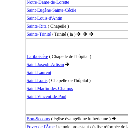
Notre-Dame-de-Lorette
Saint-Eugène-Sainte-Cécile
Saint-Louis-d'Antin
Sainte-Rita
( Chapelle )
Sainte-Trinité
/ Trinité ( la )
Lariboisière
( Chapelle de l'hôpital )
Saint-Joseph-Artisan
Saint-Laurent
Saint-Louis
( Chapelle de l'hôpital )
Saint-Martin-des-Champs
Saint-Vincent-de-Paul
Bon-Secours
( église évangélique luthérienne )
Foyer de l'Âme
( temple protestant / église réformée de la