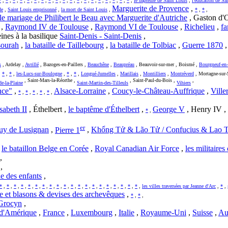
*
,
*
,
*
,
*
,
*
,
*
,
*
,
*
,
*
,
*
,
*
,
*
,
*
,
*
,
*
,
*
,
*
,
*
,
*
,
le baptême de Saint Louis
,
l'éducation de Sa
Marguerite de Provence
,
de
,
Saint Louis emprisonné
,
la mort de Saint Louis
,
*
,
*
,
le mariage de Philibert le Beau avec Marguerite d'Autriche
, Gaston d'O
,
Raymond IV de Toulouse
,
Raymond VI de Toulouse
,
Richelieu
,
f
ines à la basilique
Saint-Denis - Saint-Denis
,
sourah
,
la bataille de Taillebourg
,
la bataille de Tolbiac
,
Guerre 1870
s
, Ardelay ,
Avrillé
, Bazoges-en-Paillers ,
Beauchêne
,
Beaupréau
, Beauvoir-sur-mer , Boismé ,
Bourgneuf-en
,
*
,
*
,
les-Lucs-sur-Boulogne
,
*
,
*
,
Longué-Jumelles
,
Marillais
,
Montilliers
,
Montréverd
, Mortagne-sur-S
, Saint-Mars-la-Réorthe ,
, Saint-Paul-du-Bois ,
,
de-la-Plaine
Saint-Martin-des-Tilleuls
Vihiers
nce"
,
Alsace-Lorraine
,
Coucy-le-Château-Auffrique
,
Ville
*
,
*
,
*
,
*
,
*
,
sabeth II
, Éthelbert ,
le baptême d'Éthelbert
,
George V
, Henry IV , 
*
,
er
uy de Lusignan
,
Pierre 1
,
Khổng Tử & Lão Tử / Confucius & Lao 
,
le bataillon Belge en Corée
,
Royal Canadian Air Force
,
les militaires
,
,
de des enfants
,
*
,
*
,
*
,
*
,
*
,
*
,
*
,
*
,
*
,
*
,
*
,
*
,
*
,
*
,
*
,
*
,
*
,
*
,
*
,
*
,
les villes traversées par Jeanne d'Arc
,
*
,
te et blasons & devises des archevêques
,
*
,
*
,
Grocyn
,
 d'Amérique
,
France
,
Luxembourg
,
Italie
,
Royaume-Uni
,
Suisse
,
Au