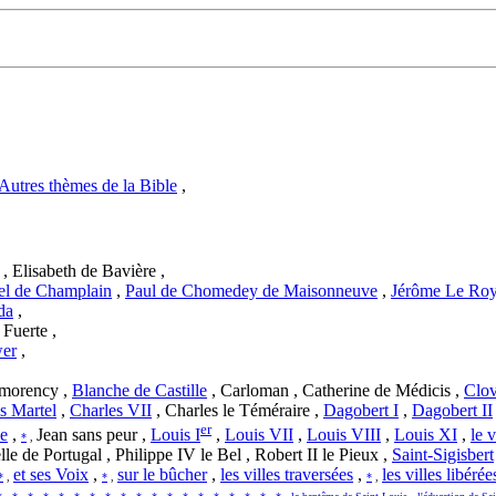
Autres thèmes de la Bible
,
, Elisabeth de Bavière ,
l de Champlain
,
Paul de Chomedey de Maisonneuve
,
Jérôme Le Roye
da
,
 Fuerte ,
wer
,
tmorency ,
Blanche de Castille
, Carloman , Catherine de Médicis ,
Clov
s Martel
,
Charles VII
,
Charles le Téméraire ,
Dagobert I
,
Dagobert II
er
ce
,
Jean sans peur ,
Louis I
,
Louis VII
,
Louis VIII
,
Louis XI
,
le 
*
,
lle de Portugal , Philippe IV le Bel , Robert II le Pieux ,
Saint-Sigisbert
et ses Voix
,
sur le bûcher
,
les villes traversées
,
les villes libérée
*
,
*
,
*
,