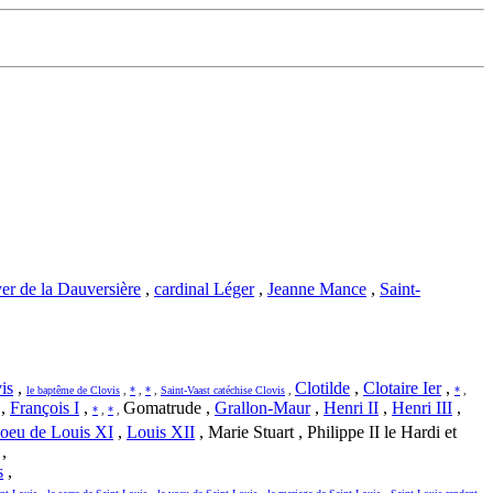
r de la Dauversière
,
cardinal Léger
,
Jeanne Mance
,
Saint-
is
,
Clotilde
,
Clotaire Ier
,
le baptême de Clovis
,
*
,
*
,
Saint-Vaast catéchise Clovis
,
*
,
,
François I
,
Gomatrude ,
Grallon-Maur
,
Henri II
,
Henri III
,
*
,
*
,
voeu de Louis XI
,
Louis XII
, Marie Stuart , Philippe II le Hardi et
,
s
,