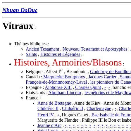
Nhuan DoDuc
Vitraux
:
Thèmes bibliques :
Ancien Testament
,
Nouveau Testament et Apocryphes
,
Saints
,
Histoires et Légendes
,
Histoires, Armoiries/Blasons
:
er
Belgique : Albert I
, Beaudouin ,
Godefroy de Bouillon
Canada :
Marguerite Bourgeoys
,
Jacques Cartier
,
Samue
François-de-Montmorency-Laval
,
les pionniers du Cana
Espagne :
Alphonse XIII
,
Charles Quint
,
Sancho el
*
,
*
,
États-Unis :
Abraham Lincoln
,
les pèlerins et le Mayflo
France :
Anne de Bretagne
, Anne de Kiev , Anne de Mon
Childéric II
,
Chilpéric II
,
Charlemagne
,
Charle
*
,
Henri IV
,
Hugues Capet ,
Bse Isabelle de Fran
*
,
Marguerite de Flandre , Philippe III le Bon et Isabe
Jeanne d'Arc
,
*
,
*
,
*
,
*
,
*
,
*
,
*
,
*
,
*
,
*
,
*
,
*
,
*
,
*
,
*
,
*
,
Saint Louis
,