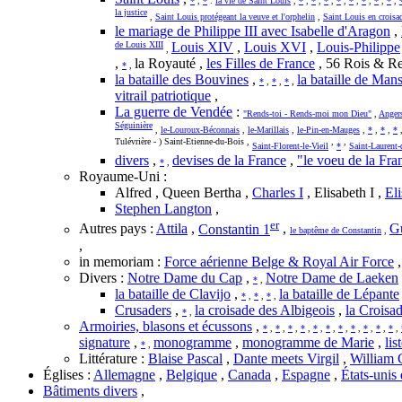
*
,
*
:
la vie de Saint Louis
,
*
,
*
,
*
,
*
,
*
,
*
,
*
,
*
,
la justice
,
Saint Louis protégeant la veuve et l'orphelin
,
Saint Louis en croisa
le mariage de Philippe III avec Isabelle d'Aragon
,
de Louis XIII
Louis XIV
,
Louis XVI
,
Louis-Philippe
,
,
la Royauté ,
les Filles de France
, 56 Rois & Re
*
,
la bataille des Bouvines
,
la bataille de Man
*
,
*
,
*
,
vitrail patriotique
,
La guerre de Vendée
:
"Rends-toi - Rends-moi mon Dieu"
,
Anger
Séguinière
,
le-Louroux-Béconnais
,
le-Marillais
,
le-Pin-en-Mauges
,
*
,
*
,
*
Tulévrière - ) Saint-Etienne-du-Bois ,
,
,
Saint-Florent-le-Vieil
*
Saint-Laurent-
divers
,
devises de la France
,
"le voeu de la Fra
*
,
Royaume-Uni :
Alfred , Queen Bertha ,
Charles I
, Elisabeth I ,
Eli
Stephen Langton
,
er
Autres pays :
Attila
,
Constantin 1
,
G
le baptême de Constantin
,
,
in memoriam :
Force aérienne Belge & Royal Air Force
Divers :
Notre Dame du Cap
,
Notre Dame de Laeken
*
,
la bataille de Clavijo
,
la bataille de Lépante
*
,
*
,
*
,
Crusaders
,
la croisade des Albigeois
,
la Croisa
*
,
Armoiries, blasons et écussons
,
*
,
*
,
*
,
*
,
*
,
*
,
*
,
*
,
*
,
*
,
*
,
signature
,
monogramme
,
monogramme de Marie
,
lis
*
,
Littérature :
Blaise Pascal
,
Dante meets Virgil
,
William 
Églises :
Allemagne
,
Belgique
,
Canada
,
Espagne
,
États-unis
Bâtiments divers
,