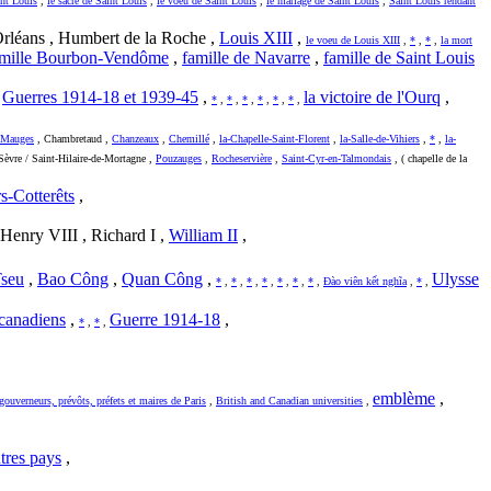
int Louis
,
le sacre de Saint Louis
,
le voeu de Saint Louis
,
le mariage de Saint Louis
,
Saint Louis rendant
rléans , Humbert de la Roche ,
Louis XIII
,
le voeu de Louis XIII
,
*
,
*
,
la mort
amille Bourbon-Vendôme
,
famille de Navarre
,
famille de Saint Louis
,
Guerres 1914-18 et 1939-45
,
la victoire de l'Ourq
,
*
,
*
,
*
,
*
,
*
,
*
,
-Mauges
, Chambretaud ,
Chanzeaux
,
Chemillé
,
la-Chapelle-Saint-Florent
,
la-Salle-de-Vihiers
,
*
,
la-
èvre / Saint-Hilaire-de-Mortagne ,
Pouzauges
,
Rocheservière
,
Saint-Cyr-en-Talmondais
, ( chapelle de la
rs-Cotterêts
,
Henry VIII , Richard I ,
William II
,
Tseu
,
Bao Công
,
Quan Công
,
Ulysse
*
,
*
,
*
,
*
,
*
,
*
,
*
,
Đào viên kết nghĩa
,
*
,
 canadiens
,
Guerre 1914-18
,
*
,
*
,
emblème
,
gouverneurs, prévôts, préfets et maires de Paris
,
British and Canadian universities
,
tres pays
,